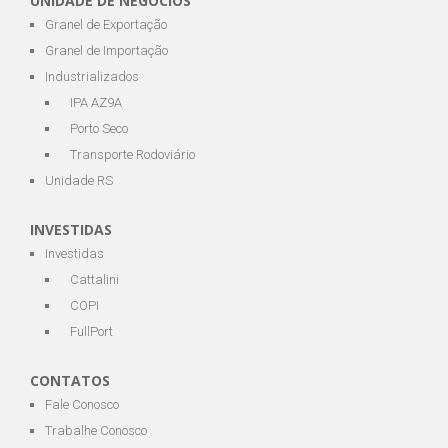
UNIDADE DE NEGÓCIOS
Granel de Exportação
Granel de Importação
Industrializados
IPA AZ9A
Porto Seco
Transporte Rodoviário
Unidade RS
INVESTIDAS
Investidas
Cattalini
COPI
FullPort
CONTATOS
Fale Conosco
Trabalhe Conosco