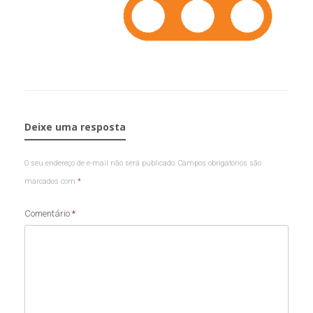
Deixe uma resposta
O seu endereço de e-mail não será publicado.
Campos obrigatórios são
marcados com
*
Comentário
*