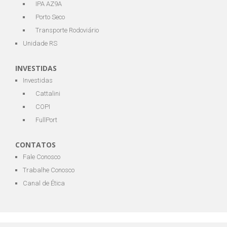
IPA AZ9A
Porto Seco
Transporte Rodoviário
Unidade RS
INVESTIDAS
Investidas
Cattalini
COPI
FullPort
CONTATOS
Fale Conosco
Trabalhe Conosco
Canal de Ética