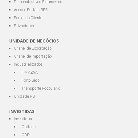
Demonstrativos Financeiros
Acesso Portais RFB
Portal do Cliente
Privacidade
UNIDADE DE NEGÓCIOS
Granel de Exportação
Granel de Importação
Industrializados
IPA AZ9A
Porto Seco
Transporte Rodoviário
Unidade RS
INVESTIDAS
Investidas
Cattalini
COPI