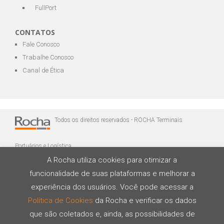
FullPort
CONTATOS
Fale Conosco
Trabalhe Conosco
Canal de Ética
Todos os direitos reservados - ROCHA Terminais
Portuários e Logística
A Rocha utiliza cookies para otimizar a
funcionalidade de suas plataformas e melhorar a
experiência dos usuários. Você pode acessar a
Política de Cookies
da Rocha e verificar os dados
que são coletados e, ainda, as possibilidades de
Desenvolvido por