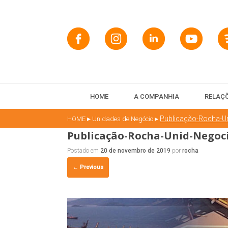
HOME
A COMPANHIA
RELAÇÕ
▸
▸
Publicação-Rocha-U
HOME
Unidades de Negócio
Publicação-Rocha-Unid-Negoc
Postado em
20 de novembro de 2019
por
rocha
← Previous