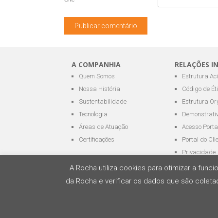
A COMPANHIA
RELAÇÕES I
Quem Somos
Estrutura Ac
Nossa História
Código de Ét
Sustentabilidade
Estrutura Or
Tecnologia
Demonstrativ
Áreas de Atuação
Acesso Porta
Certificações
Portal do Cli
Privacidade
A Rocha utiliza cookies para otimizar a fun
da Rocha e verificar os dados que são coletad
Todos os direitos reservados - ROCHA Terminai