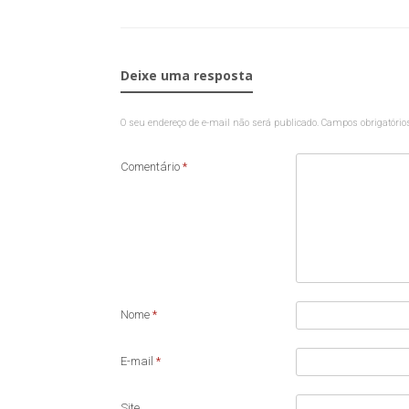
Deixe uma resposta
O seu endereço de e-mail não será publicado.
Campos obrigatóri
Comentário
*
Nome
*
E-mail
*
Site