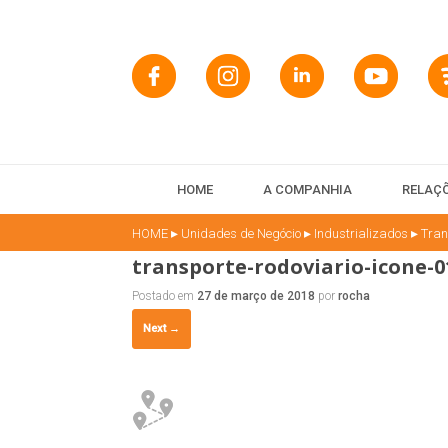
HOME
A COMPANHIA
RELAÇÕ
▸
▸
▸
HOME
Unidades de Negócio
Industrializados
Tran
transporte-rodoviario-icone-0
Postado em
27 de março de 2018
por
rocha
Next →