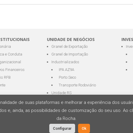
NSTITUCIONAIS
UNIDADE DE NEGÓCIOS
INVE
ionária
Granel de Exportação
Inv
ica e Conduta
Granel de Importação
ganizacional
Industrializados
os Financeiros
IPA AZ9A
is RFB
Porto Seco
ente
Transporte Rodoviário
Unidade RS
cionalidade de suas plataformas e melhorar a experiência dos usu
os e, ainda, as possibilidades de customização do seu uso. Ao cl
s Portuários e Logística
da Rocha.
Configurar
Ok