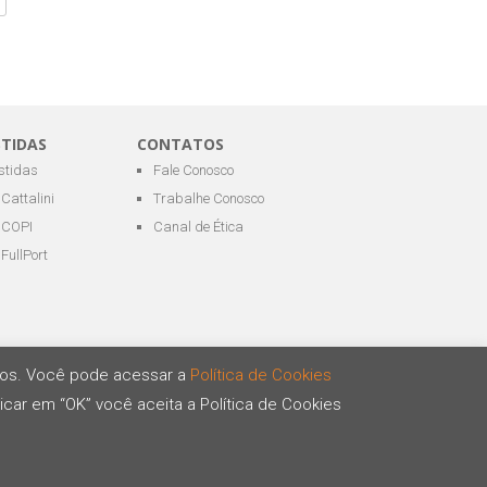
STIDAS
CONTATOS
estidas
Fale Conosco
Cattalini
Trabalhe Conosco
COPI
Canal de Ética
FullPort
ários. Você pode acessar a
Política de Cookies
icar em “OK” você aceita a Política de Cookies
Desenvolvido por