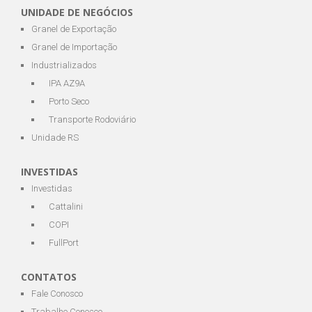
UNIDADE DE NEGÓCIOS
Granel de Exportação
Granel de Importação
Industrializados
IPA AZ9A
Porto Seco
Transporte Rodoviário
Unidade RS
INVESTIDAS
Investidas
Cattalini
COPI
FullPort
CONTATOS
Fale Conosco
Trabalhe Conosco