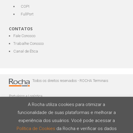
COPI
FullPort
CONTATOS
Fale Conosco
Trabalhe Conosco
Canal de Ética
Todos os direitos reservados - ROCHA Terminais
Portuários e Logística
A Rocha utiliza cookies para otimizar a
funcionalidade de suas plataformas e melhorar a
experiência dos usuários. Você pode acessar a
Política de Cookies
da Rocha e verificar os dados