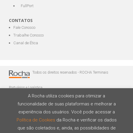
FullPort
CONTATOS
Fale Conosco
Trabalhe Conosco
Canal de Ética
Todos os direitos reservados - ROCHA Terminais
Portuários e Logística
A Rocha utiliza cookies para otimizar a
funcionalidade de suas plataformas e melhorar a
experiência dos usuários. Você pode acessar a
Política de Cookies
da Rocha e verificar os dados
que são coletados e, ainda, as possibilidades de
Desenvolvido por