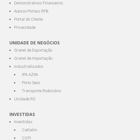
Demonstrativos Financeiros
Acesso Portais RFB
Portal do Cliente
Privacidade
UNIDADE DE NEGÓCIOS
Granel de Exportação
Granel de Importação
Industrializados
IPA AZ9A
Porto Seco
Transporte Rodoviário
Unidade RS
INVESTIDAS
Investidas
Cattalini
COPI