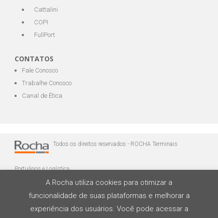
Cattalini
COPI
FullPort
CONTATOS
Fale Conosco
Trabalhe Conosco
Canal de Ética
Todos os direitos reservados - ROCHA Terminais
Portuários e Logística
A Rocha utiliza cookies para otimizar a
funcionalidade de suas plataformas e melhorar a
experiência dos usuários. Você pode acessar a