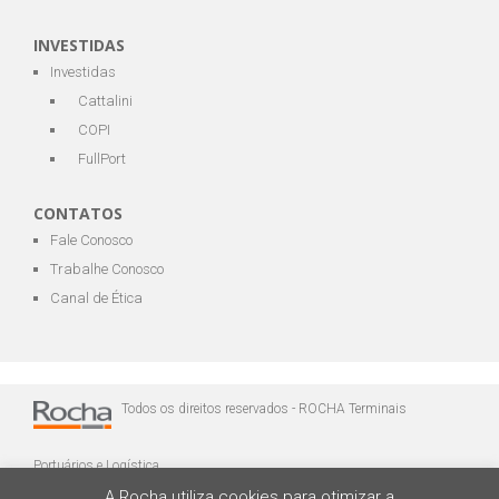
INVESTIDAS
Investidas
Cattalini
COPI
FullPort
CONTATOS
Fale Conosco
Trabalhe Conosco
Canal de Ética
Todos os direitos reservados - ROCHA Terminais
Portuários e Logística
A Rocha utiliza cookies para otimizar a