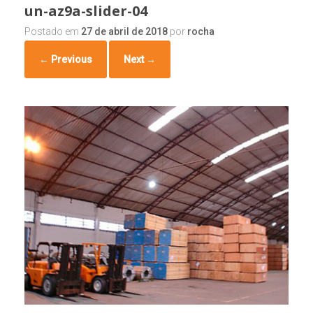
un-az9a-slider-04
Postado em
27 de abril de 2018
por
rocha
← Previous
Next →