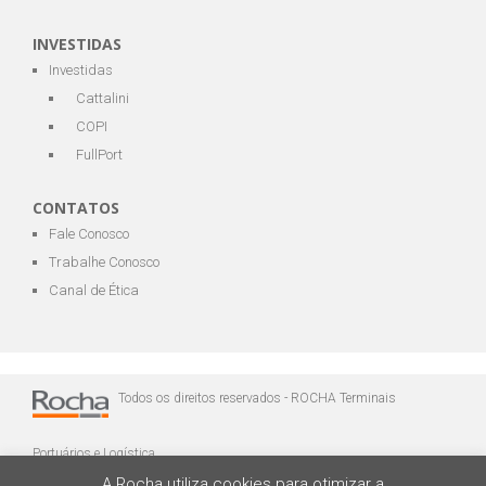
INVESTIDAS
Investidas
Cattalini
COPI
FullPort
CONTATOS
Fale Conosco
Trabalhe Conosco
Canal de Ética
Todos os direitos reservados - ROCHA Terminais
Portuários e Logística
A Rocha utiliza cookies para otimizar a