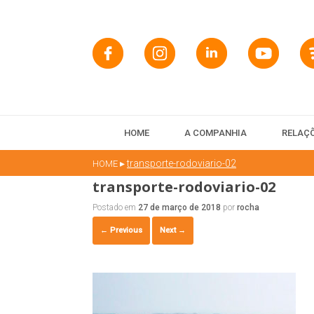
HOME
A COMPANHIA
RELAÇÕ
▸
transporte-rodoviario-02
HOME
transporte-rodoviario-02
Postado em
27 de março de 2018
por
rocha
← Previous
Next →