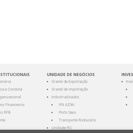
NSTITUCIONAIS
UNIDADE DE NEGÓCIOS
INVE
ionária
Granel de Exportação
Inv
ica e Conduta
Granel de Importação
ganizacional
Industrializados
os Financeiros
IPA AZ9A
is RFB
Porto Seco
ente
Transporte Rodoviário
Unidade RS