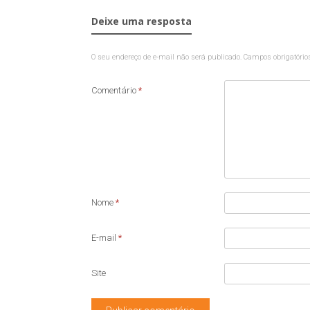
Deixe uma resposta
O seu endereço de e-mail não será publicado.
Campos obrigatóri
Comentário
*
Nome
*
E-mail
*
Site