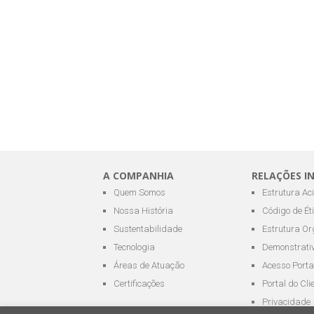
A COMPANHIA
RELAÇÕES I
Quem Somos
Estrutura Ac
Nossa História
Código de Ét
Sustentabilidade
Estrutura Or
Tecnologia
Demonstrativ
Áreas de Atuação
Acesso Porta
Certificações
Portal do Cli
Privacidade