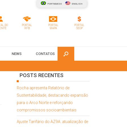
PORTUGUESE
ENGLISH
AL DO
PORTAL
PORTAL
PORTAL
ENTE
RFB
MAPA
SEOP
NEWS
CONTATOS
POSTS RECENTES
Rocha apresenta Relatório de
Sustentabilidade, destacando expansão
para o Arco Norte e reforçando
compromissos socioambientais
Ajuste Tarifário do AZ9A: atualização de