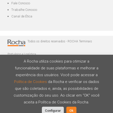
Fale Conosco
Trabalhe Conosco
Canal de Ética
Todos os direitos reservados - ROCHA Terminais
Portuários e Logística
A Rocha utiliza cookies para otimizar a
funcionalidade de suas plataformas e melhorar a
experiência dos usuários. Você pode acessar a
Política de Cookies
da Rocha e verificar os dados
que são coletados e, ainda, as possibilidades de
Desenvolvido por
customização do seu uso. Ao clicar em “OK” você
aceita a Política de Cookies da Rocha.
Configurar
Ok