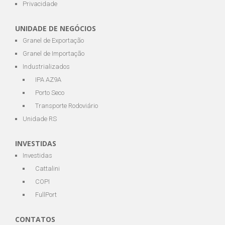
Privacidade
UNIDADE DE NEGÓCIOS
Granel de Exportação
Granel de Importação
Industrializados
IPA AZ9A
Porto Seco
Transporte Rodoviário
Unidade RS
INVESTIDAS
Investidas
Cattalini
COPI
FullPort
CONTATOS