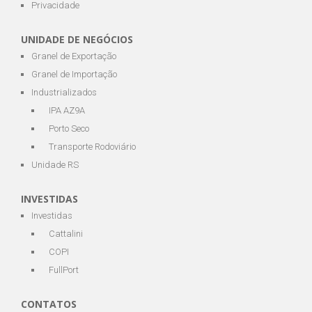
Privacidade
UNIDADE DE NEGÓCIOS
Granel de Exportação
Granel de Importação
Industrializados
IPA AZ9A
Porto Seco
Transporte Rodoviário
Unidade RS
INVESTIDAS
Investidas
Cattalini
COPI
FullPort
CONTATOS