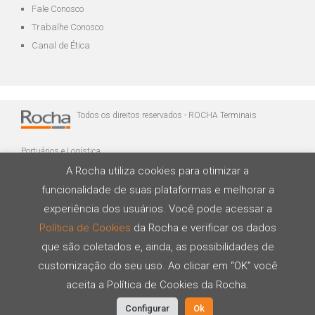
Fale Conosco
Trabalhe Conosco
Canal de Ética
Todos os direitos reservados - ROCHA Terminais
Portuários e Logística
A Rocha utiliza cookies para otimizar a
funcionalidade de suas plataformas e melhorar a
experiência dos usuários. Você pode acessar a
Política de Cookies
da Rocha e verificar os dados
que são coletados e, ainda, as possibilidades de
Desenvolvido por
customização do seu uso. Ao clicar em “OK” você
aceita a Política de Cookies da Rocha.
Configurar
Ok