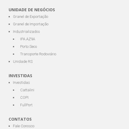
UNIDADE DE NEGÓCIOS
Granel de Exportação
Granel de Importação
Industrializados
IPA AZ9A
Porto Seco
Transporte Rodoviário
Unidade RS
INVESTIDAS
Investidas
Cattalini
COPI
FullPort
CONTATOS
Fale Conosco