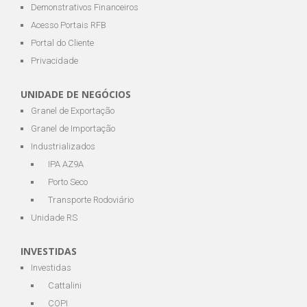
Demonstrativos Financeiros
Acesso Portais RFB
Portal do Cliente
Privacidade
UNIDADE DE NEGÓCIOS
Granel de Exportação
Granel de Importação
Industrializados
IPA AZ9A
Porto Seco
Transporte Rodoviário
Unidade RS
INVESTIDAS
Investidas
Cattalini
COPI