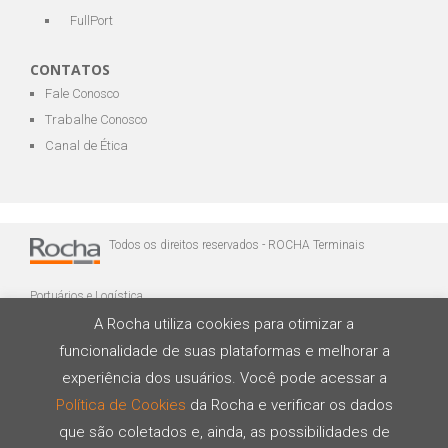
FullPort
CONTATOS
Fale Conosco
Trabalhe Conosco
Canal de Ética
Todos os direitos reservados - ROCHA Terminais
Portuários e Logística
A Rocha utiliza cookies para otimizar a
funcionalidade de suas plataformas e melhorar a
experiência dos usuários. Você pode acessar a
Política de Cookies
da Rocha e verificar os dados
que são coletados e, ainda, as possibilidades de
Desenvolvido por