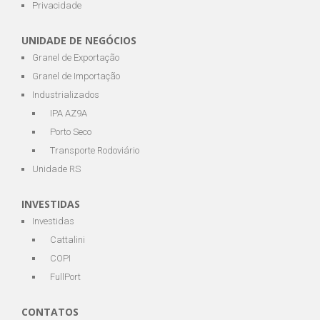
Privacidade
UNIDADE DE NEGÓCIOS
Granel de Exportação
Granel de Importação
Industrializados
IPA AZ9A
Porto Seco
Transporte Rodoviário
Unidade RS
INVESTIDAS
Investidas
Cattalini
COPI
FullPort
CONTATOS