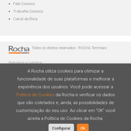
Fale Conosco
Trabalhe Conosco
Canal de Ética
Todos os direitos reservados - ROCHA Terminais
Portuários e Logística
A Rocha utiliza cookies para otimizar a
funcionalidade de suas plataformas e melhorar a
experiência dos usuários. Você pode acessar a
Política de Cookies
da Rocha e verificar os dados
que são coletados e, ainda, as possibilidades de
Desenvolvido por
customização do seu uso. Ao clicar em “OK” você
aceita a Política de Cookies da Rocha.
Configurar
Ok