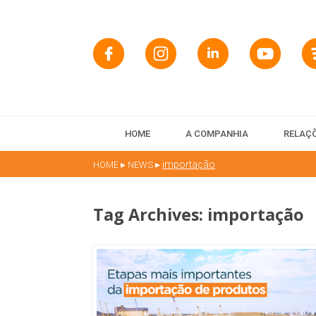
HOME
A COMPANHIA
RELAÇÕ
▸
▸
importação
HOME
NEWS
Tag Archives:
importação