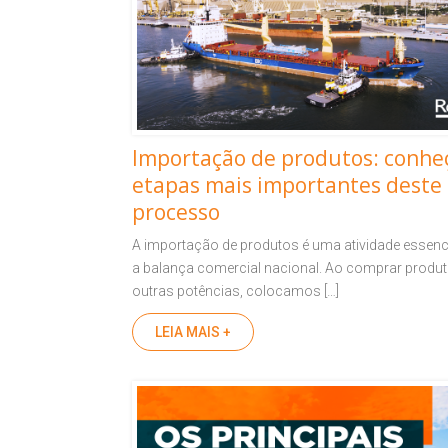
Importação de produtos: conhe
etapas mais importantes deste
processo
A importação de produtos é uma atividade essenc
a balança comercial nacional. Ao comprar produ
outras potências, colocamos […]
LEIA MAIS +