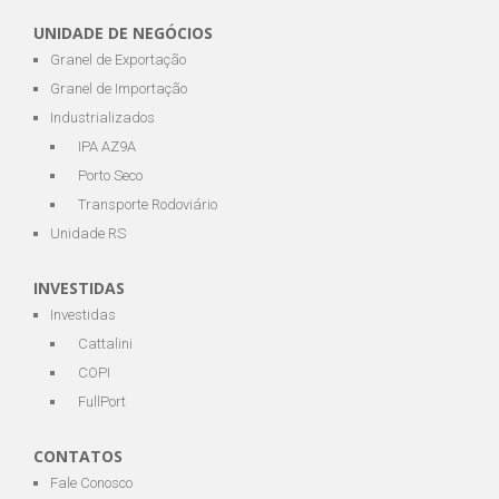
UNIDADE DE NEGÓCIOS
Granel de Exportação
Granel de Importação
Industrializados
IPA AZ9A
Porto Seco
Transporte Rodoviário
Unidade RS
INVESTIDAS
Investidas
Cattalini
COPI
FullPort
CONTATOS
Fale Conosco