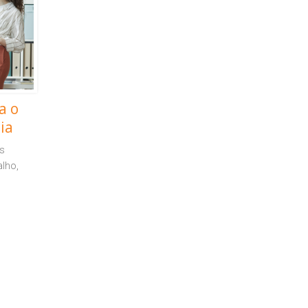
a o
ia
as
alho,