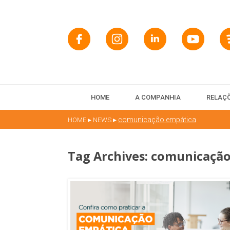
HOME
A COMPANHIA
RELAÇÕ
▸
▸
comunicação empática
HOME
NEWS
Tag Archives:
comunicação