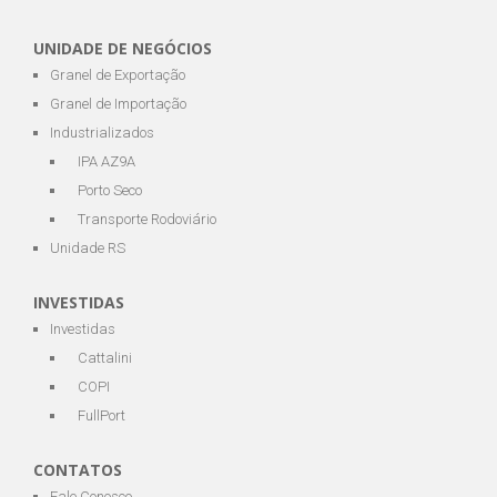
UNIDADE DE NEGÓCIOS
Granel de Exportação
Granel de Importação
Industrializados
IPA AZ9A
Porto Seco
Transporte Rodoviário
Unidade RS
INVESTIDAS
Investidas
Cattalini
COPI
FullPort
CONTATOS
Fale Conosco