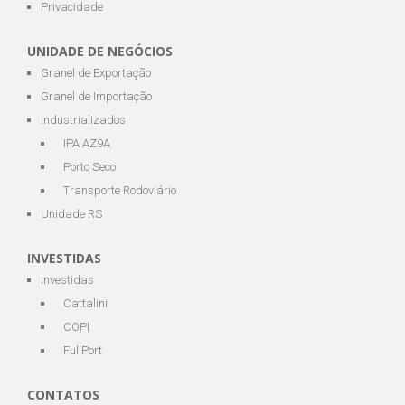
Privacidade
UNIDADE DE NEGÓCIOS
Granel de Exportação
Granel de Importação
Industrializados
IPA AZ9A
Porto Seco
Transporte Rodoviário
Unidade RS
INVESTIDAS
Investidas
Cattalini
COPI
FullPort
CONTATOS