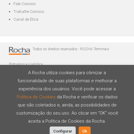
Fale Conosco
Trabalhe Conosco
Canal de Ética
Todos os direitos reservados - ROCHA Terminais
Portuários e Logística
A Rocha utiliza cookies para otimizar a
funcionalidade de suas plataformas e melhorar a
experiência dos usuários. Você pode acessar a
Política de Cookies
da Rocha e verificar os dados
que são coletados e, ainda, as possibilidades de
Desenvolvido por
customização do seu uso. Ao clicar em “OK” você
aceita a Política de Cookies da Rocha.
Configurar
Ok