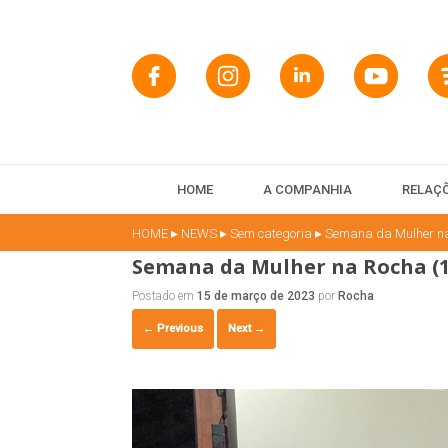
HOME
A COMPANHIA
RELAÇÕ
▸
▸
▸
HOME
NEWS
Sem categoria
Semana da Mulher na
Semana da Mulher na Rocha (1
Postado em
15 de março de 2023
por
Rocha
← Previous
Next →