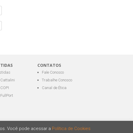
STIDAS
CONTATOS
estidas
Fale Conosco
Cattalini
Trabalhe Conosco
COPI
Canal de Ética
FullPort
ários. Você pode acessar a
Política de Cookies