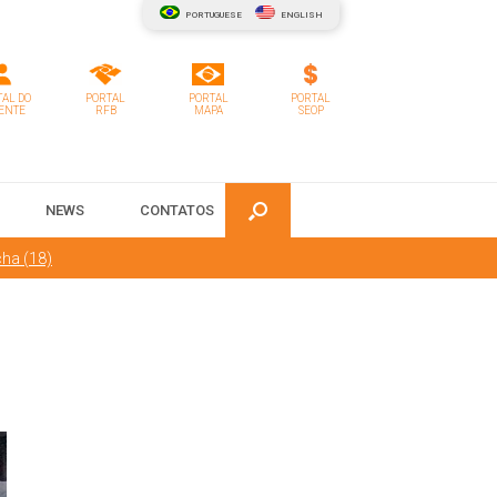
PORTUGUESE
ENGLISH
AL DO
PORTAL
PORTAL
PORTAL
ENTE
RFB
MAPA
SEOP
NEWS
CONTATOS
ha (18)