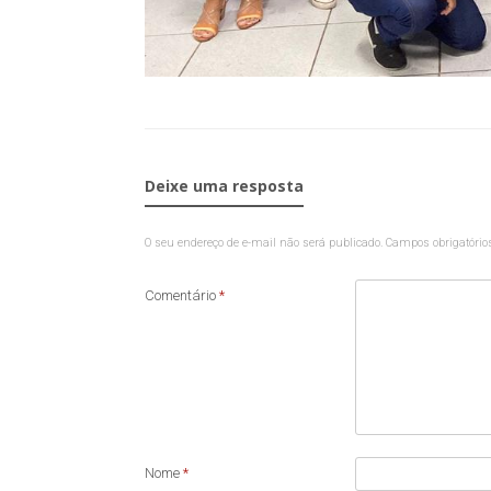
Deixe uma resposta
O seu endereço de e-mail não será publicado.
Campos obrigatóri
Comentário
*
Nome
*