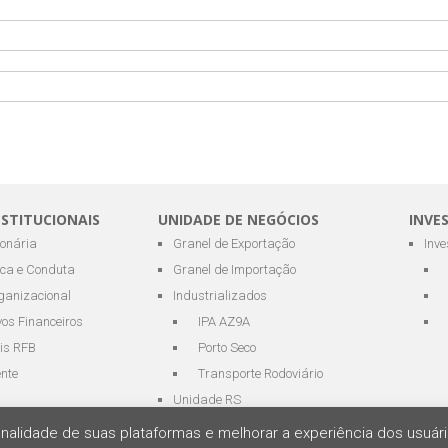
NSTITUCIONAIS
UNIDADE DE NEGÓCIOS
INVE
ionária
Granel de Exportação
Inv
ica e Conduta
Granel de Importação
ganizacional
Industrializados
os Financeiros
IPA AZ9A
is RFB
Porto Seco
ente
Transporte Rodoviário
Unidade RS
cionalidade de suas plataformas e melhorar a experiência dos usu