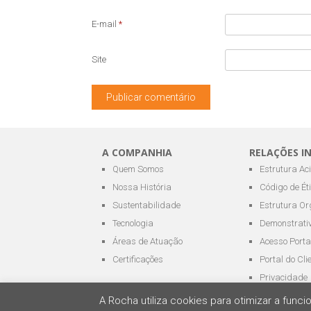
E-mail
*
Site
A COMPANHIA
RELAÇÕES I
Quem Somos
Estrutura Ac
Nossa História
Código de Ét
Sustentabilidade
Estrutura Or
Tecnologia
Demonstrativ
Áreas de Atuação
Acesso Porta
Certificações
Portal do Cli
Privacidade
A Rocha utiliza cookies para otimizar a fun