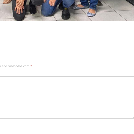
os são marcados com
*