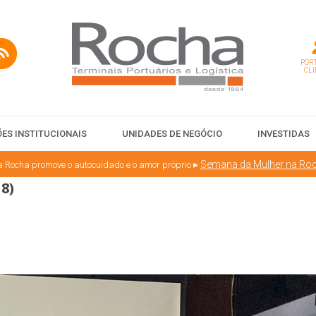
PORT
CLI
ES INSTITUCIONAIS
UNIDADES DE NEGÓCIO
INVESTIDAS
▸
Semana da Mulher na Roc
 Rocha promove o autocuidado e o amor próprio
8)