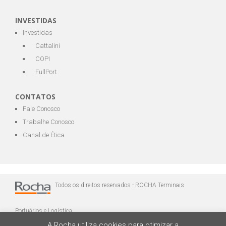
INVESTIDAS
Investidas
Cattalini
COPI
FullPort
CONTATOS
Fale Conosco
Trabalhe Conosco
Canal de Ética
Todos os direitos reservados - ROCHA Terminais
Portuários e Logística
A Rocha utiliza cookies para otimizar a