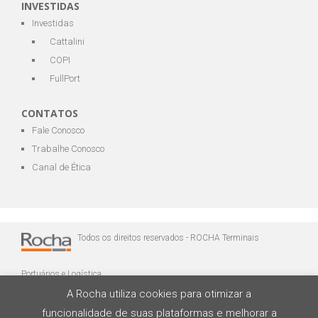
INVESTIDAS
Investidas
Cattalini
COPI
FullPort
CONTATOS
Fale Conosco
Trabalhe Conosco
Canal de Ética
Todos os direitos reservados - ROCHA Terminais
Portuários e Logística
A Rocha utiliza cookies para otimizar a
funcionalidade de suas plataformas e melhorar a