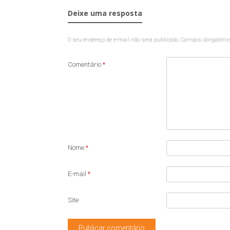
Deixe uma resposta
O seu endereço de e-mail não será publicado.
Campos obrigatóri
Comentário
*
Nome
*
E-mail
*
Site