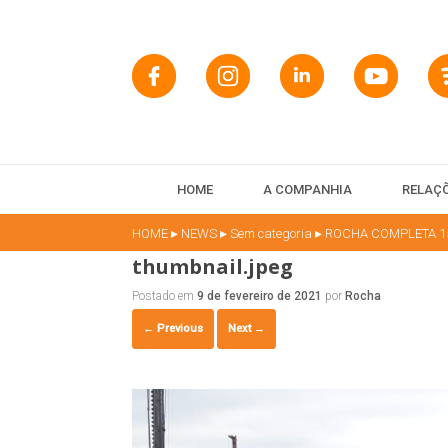
HOME
A COMPANHIA
RELAÇÕ
▸
▸
▸
HOME
NEWS
Sem categoria
ROCHA COMPLETA 1
thumbnail.jpeg
Postado em
9 de fevereiro de 2021
por
Rocha
← Previous
Next →