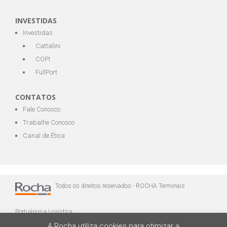
INVESTIDAS
Investidas
Cattalini
COPI
FullPort
CONTATOS
Fale Conosco
Trabalhe Conosco
Canal de Ética
Todos os direitos reservados - ROCHA Terminais
Portuários e Logística
A Rocha utiliza cookies para otimizar a