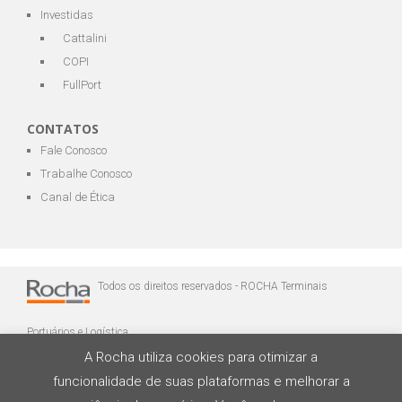
Investidas
Cattalini
COPI
FullPort
CONTATOS
Fale Conosco
Trabalhe Conosco
Canal de Ética
Todos os direitos reservados - ROCHA Terminais
Portuários e Logística
A Rocha utiliza cookies para otimizar a
funcionalidade de suas plataformas e melhorar a