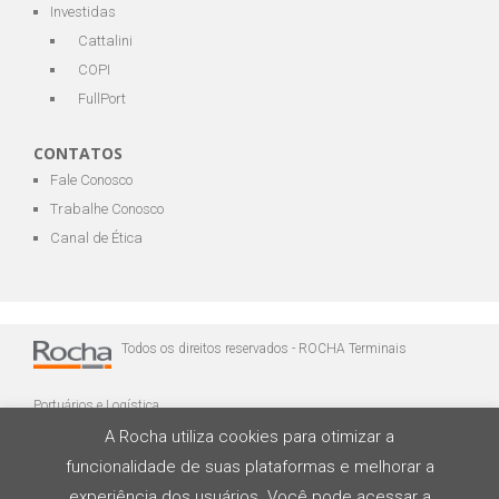
Investidas
Cattalini
COPI
FullPort
CONTATOS
Fale Conosco
Trabalhe Conosco
Canal de Ética
Todos os direitos reservados - ROCHA Terminais
Portuários e Logística
A Rocha utiliza cookies para otimizar a
funcionalidade de suas plataformas e melhorar a
experiência dos usuários. Você pode acessar a