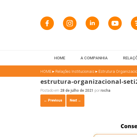
HOME
A COMPANHIA
RELAÇÕ
▸
▸
HOME
Relações Institucionais
Estrutura Organizaci
estrutura-organizacional-seti
Postado em
28 de julho de 2021
por
rocha
← Previous
Next →