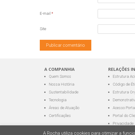
E-mail
*
Site
A COMPANHIA
RELAÇÕES I
Quem Somos
Estrutura Ac
Nossa História
Código de Ét
Sustentabilidade
Estrutura Or
Tecnologia
Demonstrativ
Áreas de Atuação
Acesso Porta
Certificações
Portal do Cli
Privacidade
A Rocha utiliza cookies para otimizar a fun