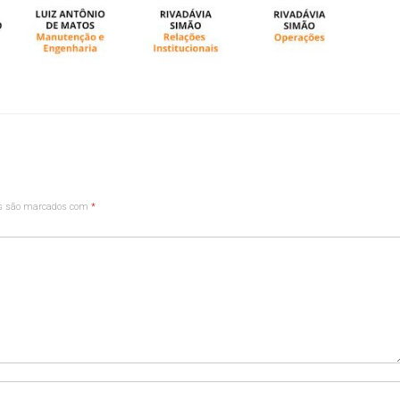
os são marcados com
*