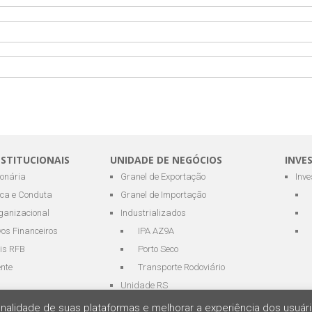
NSTITUCIONAIS
UNIDADE DE NEGÓCIOS
INVE
ionária
Granel de Exportação
Inv
ica e Conduta
Granel de Importação
ganizacional
Industrializados
os Financeiros
IPA AZ9A
is RFB
Porto Seco
ente
Transporte Rodoviário
Unidade RS
cionalidade de suas plataformas e melhorar a experiência dos usu