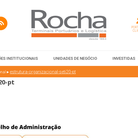
PORT
CLI
ES INSTITUCIONAIS
UNIDADES DE NEGÓCIO
INVESTIDAS
▸
estrutura-organizacional-seti20-pt
onal
20-pt