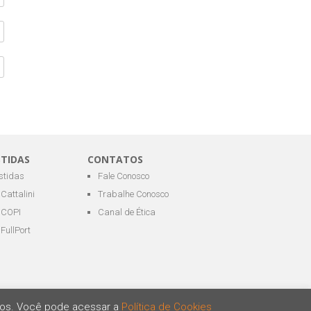
STIDAS
CONTATOS
estidas
Fale Conosco
Cattalini
Trabalhe Conosco
COPI
Canal de Ética
FullPort
ários. Você pode acessar a
Política de Cookies