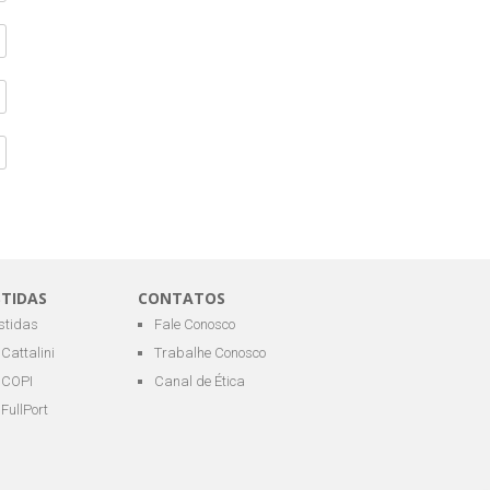
STIDAS
CONTATOS
estidas
Fale Conosco
Cattalini
Trabalhe Conosco
COPI
Canal de Ética
FullPort