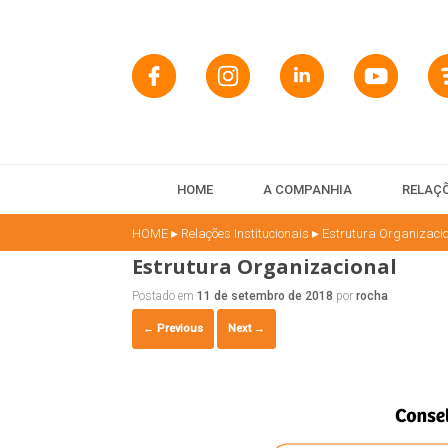
HOME
A COMPANHIA
RELAÇÕ
▸
▸
HOME
Relações Institucionais
Estrutura Organizaci
Estrutura Organizacional
Postado em
11 de setembro de 2018
por
rocha
← Previous
Next →