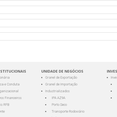
NSTITUCIONAIS
UNIDADE DE NEGÓCIOS
INVE
ionária
Granel de Exportação
Inv
ica e Conduta
Granel de Importação
ganizacional
Industrializados
os Financeiros
IPA AZ9A
is RFB
Porto Seco
ente
Transporte Rodoviário