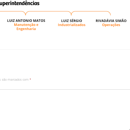
os são marcados com
*