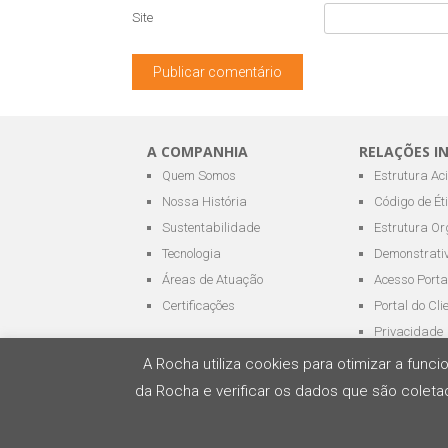
Site
A COMPANHIA
RELAÇÕES I
Quem Somos
Estrutura Ac
Nossa História
Código de Ét
Sustentabilidade
Estrutura Or
Tecnologia
Demonstrativ
Áreas de Atuação
Acesso Porta
Certificações
Portal do Cli
Privacidade
A Rocha utiliza cookies para otimizar a fun
da Rocha e verificar os dados que são coletad
Todos os direitos reservados - ROCHA Terminai