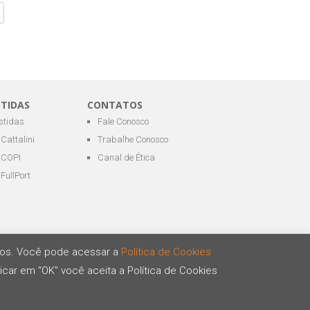
STIDAS
CONTATOS
estidas
Fale Conosco
Cattalini
Trabalhe Conosco
COPI
Canal de Ética
FullPort
ários. Você pode acessar a
Política de Cookies
icar em “OK” você aceita a Política de Cookies
Desenvolvido por