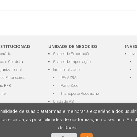
NSTITUCIONAIS
UNIDADE DE NEGÓCIOS
INVE
ionária
Granel de Exportação
Inv
ica e Conduta
Granel de Importação
ganizacional
Industrializados
os Financeiros
IPA AZ9A
is RFB
Porto Seco
ente
Transporte Rodoviário
Unidade RS
cionalidade de suas plataformas e melhorar a experiência dos usu
os e, ainda, as possibilidades de customização do seu uso. Ao cl
s Portuários e Logística
da Rocha.