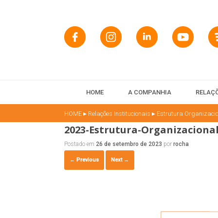
HOME
A COMPANHIA
RELAÇÕ
▸
▸
HOME
Relações Institucionais
Estrutura Organizaci
2023-Estrutura-Organizacional
Postado em
26 de setembro de 2023
por
rocha
← Previous
Next →