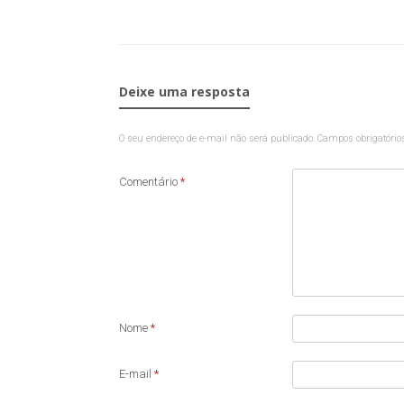
Deixe uma resposta
O seu endereço de e-mail não será publicado.
Campos obrigatóri
Comentário
*
Nome
*
E-mail
*