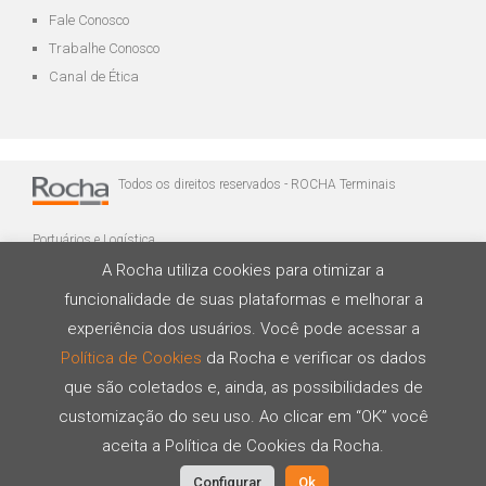
Fale Conosco
Trabalhe Conosco
Canal de Ética
Todos os direitos reservados - ROCHA Terminais
Portuários e Logística
A Rocha utiliza cookies para otimizar a
funcionalidade de suas plataformas e melhorar a
experiência dos usuários. Você pode acessar a
Política de Cookies
da Rocha e verificar os dados
que são coletados e, ainda, as possibilidades de
Desenvolvido por
customização do seu uso. Ao clicar em “OK” você
aceita a Política de Cookies da Rocha.
Configurar
Ok