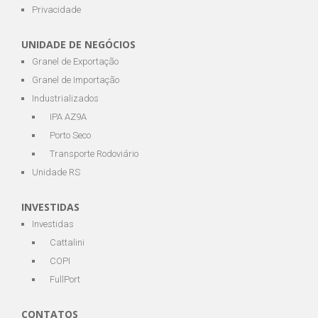
Privacidade
UNIDADE DE NEGÓCIOS
Granel de Exportação
Granel de Importação
Industrializados
IPA AZ9A
Porto Seco
Transporte Rodoviário
Unidade RS
INVESTIDAS
Investidas
Cattalini
COPI
FullPort
CONTATOS