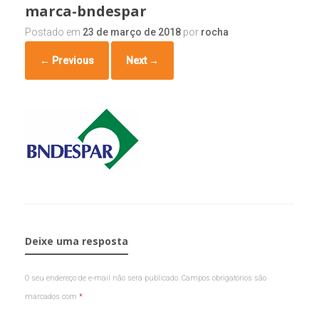
marca-bndespar
Postado em
23 de março de 2018
por
rocha
← Previous
Next →
Deixe uma resposta
O seu endereço de e-mail não será publicado.
Campos obrigatórios são
marcados com
*