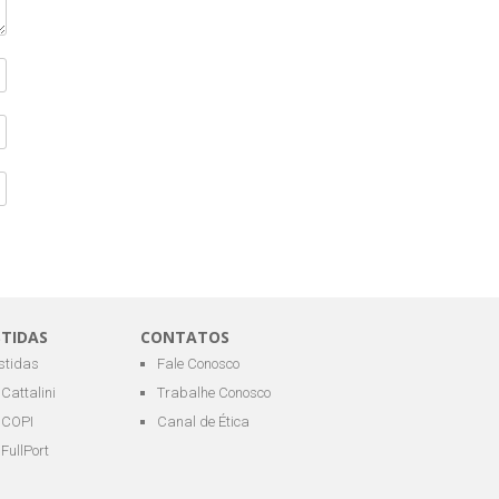
STIDAS
CONTATOS
estidas
Fale Conosco
Cattalini
Trabalhe Conosco
COPI
Canal de Ética
FullPort