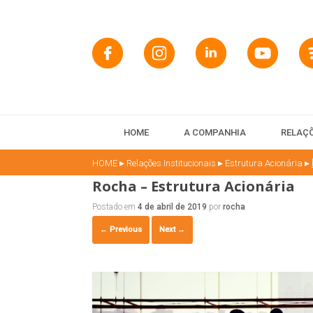
HOME
A COMPANHIA
RELAÇÕ
▸
▸
▸
HOME
Relações Institucionais
Estrutura Acionária
Rocha – Estrutura Acionária
Postado em
4 de abril de 2019
por
rocha
← Previous
Next →