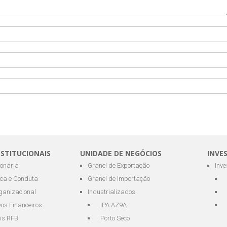
NSTITUCIONAIS
UNIDADE DE NEGÓCIOS
INVE
ionária
Granel de Exportação
Inv
ica e Conduta
Granel de Importação
ganizacional
Industrializados
os Financeiros
IPA AZ9A
is RFB
Porto Seco