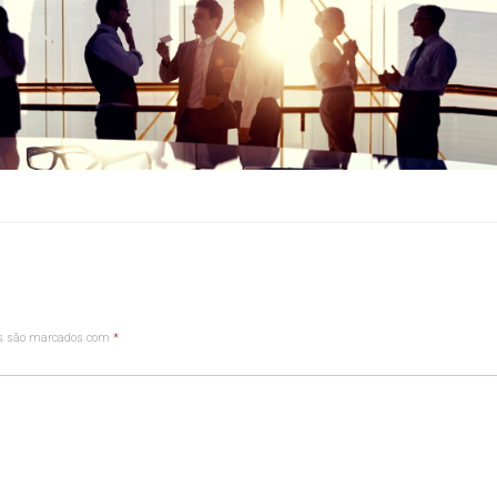
os são marcados com
*