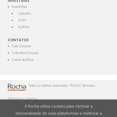
INVESTIDAS
Investidas
Cattalini
COPI
FullPort
CONTATOS
Fale Conosco
Trabalhe Conosco
Canal de Ética
Todos os direitos reservados - ROCHA Terminais
Portuários e Logística
A Rocha utiliza cookies para otimizar a
funcionalidade de suas plataformas e melhorar a