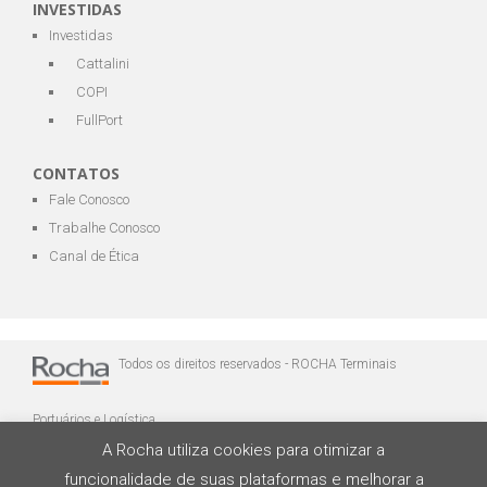
INVESTIDAS
Investidas
Cattalini
COPI
FullPort
CONTATOS
Fale Conosco
Trabalhe Conosco
Canal de Ética
Todos os direitos reservados - ROCHA Terminais
Portuários e Logística
A Rocha utiliza cookies para otimizar a
funcionalidade de suas plataformas e melhorar a