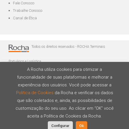
Fale Conosco
Trabalhe Conosco
Canal de Ética
Todos os direitos reservados - ROCHA Terminais
Portuários e Logística
A Rocha utiliza cookies para otimizar a
funcionalidade de suas plataformas e melhorar a
experiência dos usuários. Você pode acessar a
Política de Cookies
da Rocha e verificar os dados
que são coletados e, ainda, as possibilidades de
Desenvolvido por
customização do seu uso. Ao clicar em “OK” você
aceita a Política de Cookies da Rocha.
Configurar
Ok