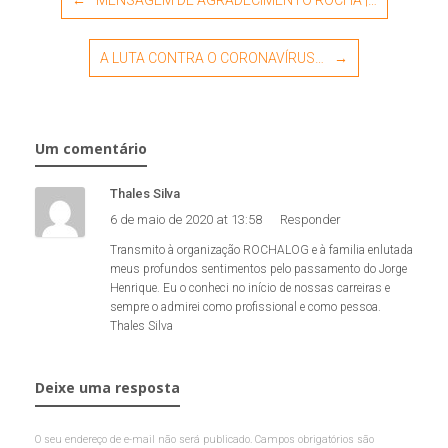
A LUTA CONTRA O CORONAVÍRUS…
→
Um comentário
Thales Silva
6 de maio de 2020 at 13:58
Responder
Transmito à organização ROCHALOG e à familia enlutada
meus profundos sentimentos pelo passamento do Jorge
Henrique. Eu o conheci no início de nossas carreiras e
sempre o admirei como profissional e como pessoa.
Thales Silva
Deixe uma resposta
O seu endereço de e-mail não será publicado.
Campos obrigatórios são