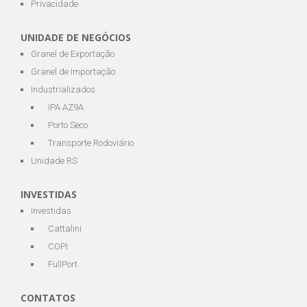
Privacidade
UNIDADE DE NEGÓCIOS
Granel de Exportação
Granel de Importação
Industrializados
IPA AZ9A
Porto Seco
Transporte Rodoviário
Unidade RS
INVESTIDAS
Investidas
Cattalini
COPI
FullPort
CONTATOS