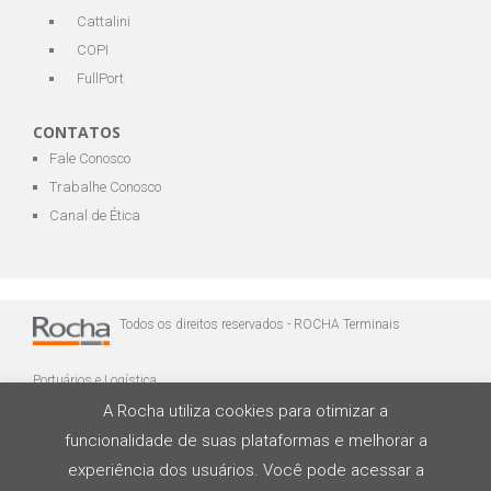
Cattalini
COPI
FullPort
CONTATOS
Fale Conosco
Trabalhe Conosco
Canal de Ética
Todos os direitos reservados - ROCHA Terminais
Portuários e Logística
A Rocha utiliza cookies para otimizar a
funcionalidade de suas plataformas e melhorar a
experiência dos usuários. Você pode acessar a