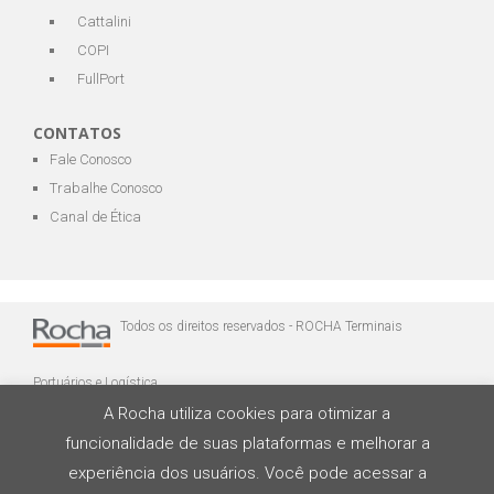
Cattalini
COPI
FullPort
CONTATOS
Fale Conosco
Trabalhe Conosco
Canal de Ética
Todos os direitos reservados - ROCHA Terminais
Portuários e Logística
A Rocha utiliza cookies para otimizar a
funcionalidade de suas plataformas e melhorar a
experiência dos usuários. Você pode acessar a