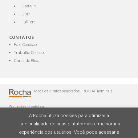
Cattalini
COPI
FullPort
CONTATOS
Fale Conosco
Trabalhe Conosco
Canal de Ética
Todos os direitos reservados - ROCHA Terminais
Portuários e Logística
A Rocha utiliza cookies para otimizar a
funcionalidade de suas plataformas e melhorar a
experiência dos usuários. Você pode acessar a