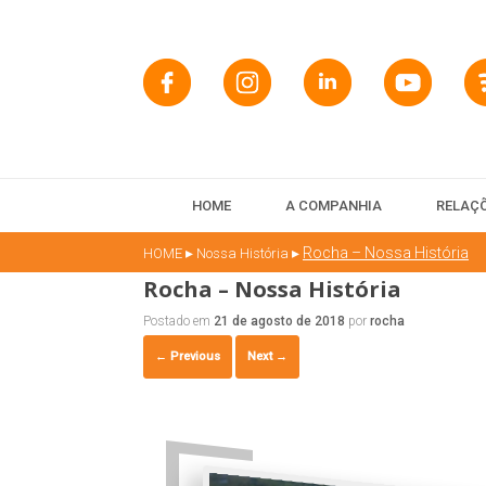
HOME
A COMPANHIA
RELAÇÕ
▸
▸
Rocha – Nossa História
HOME
Nossa História
Rocha – Nossa História
Postado em
21 de agosto de 2018
por
rocha
← Previous
Next →