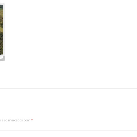
os são marcados com
*