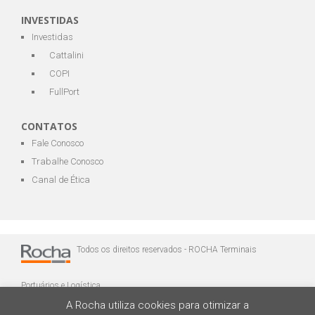
INVESTIDAS
Investidas
Cattalini
COPI
FullPort
CONTATOS
Fale Conosco
Trabalhe Conosco
Canal de Ética
Todos os direitos reservados - ROCHA Terminais
Portuários e Logística
A Rocha utiliza cookies para otimizar a