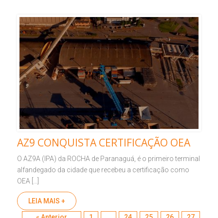
AZ9 CONQUISTA CERTIFICAÇÃO OEA
O AZ9A (IPA) da ROCHA de Paranaguá, é o primeiro terminal
alfandegado da cidade que recebeu a certificação como
OEA […]
LEIA MAIS +
Post navigation
« Anterior
1
…
24
25
26
27