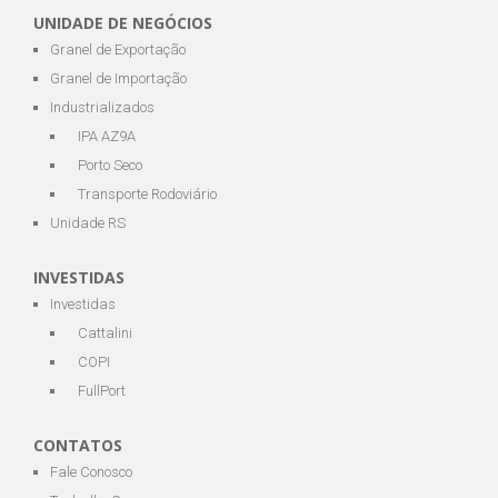
UNIDADE DE NEGÓCIOS
Granel de Exportação
Granel de Importação
Industrializados
IPA AZ9A
Porto Seco
Transporte Rodoviário
Unidade RS
INVESTIDAS
Investidas
Cattalini
COPI
FullPort
CONTATOS
Fale Conosco