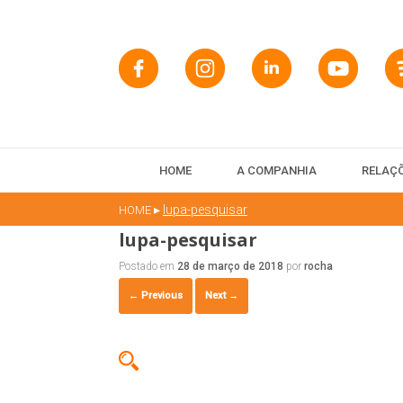
HOME
A COMPANHIA
RELAÇÕ
▸
lupa-pesquisar
HOME
lupa-pesquisar
Postado em
28 de março de 2018
por
rocha
← Previous
Next →