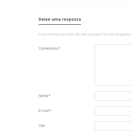
Deixe uma resposta
O seu endereço de e-mail não será publicado.
Campos obrigatóri
Comentário
*
Nome
*
E-mail
*
Site