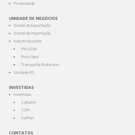
Privacidade
UNIDADE DE NEGÓCIOS
Granel de Exportação
Granel de Importação
Industrializados
IPA AZ9A
Porto Seco
Transporte Rodoviário
Unidade RS
INVESTIDAS
Investidas
Cattalini
COPI
FullPort
CONTATOS