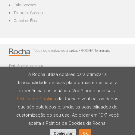
Fale Conosco
Trabalhe Conosco
Canal de Ética
Todos os direitos reservados - ROCHA Terminais
Portuários e Logística
A Rocha utiliza cookies para otimizar a
funcionalidade de suas plataformas e melhorar a
experiência dos usuários. Você pode acessar a
Política de Cookies
da Rocha e verificar os dados
que são coletados e, ainda, as possibilidades de
Desenvolvido por
customização do seu uso. Ao clicar em “OK” você
aceita a Política de Cookies da Rocha.
Configurar
Ok