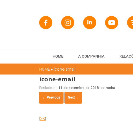
HOME
A COMPANHIA
RELAÇÕ
▸
icone-email
HOME
icone-email
Postado em
11 de setembro de 2018
por
rocha
← Previous
Next →