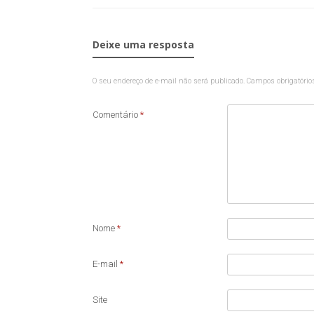
Deixe uma resposta
O seu endereço de e-mail não será publicado.
Campos obrigatóri
Comentário
*
Nome
*
E-mail
*
Site