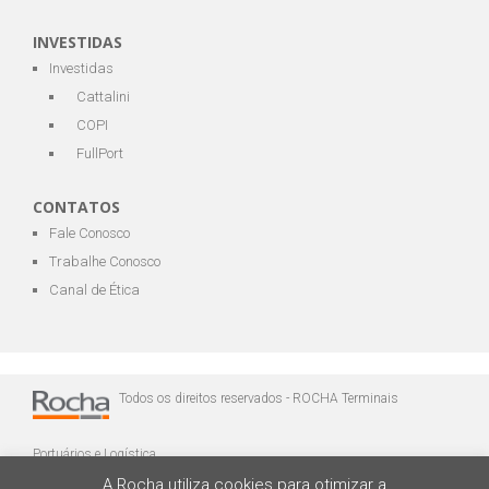
INVESTIDAS
Investidas
Cattalini
COPI
FullPort
CONTATOS
Fale Conosco
Trabalhe Conosco
Canal de Ética
Todos os direitos reservados - ROCHA Terminais
Portuários e Logística
A Rocha utiliza cookies para otimizar a