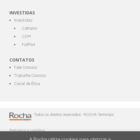
INVESTIDAS
Investidas
Cattalini
COPI
FullPort
CONTATOS
Fale Conosco
Trabalhe Conosco
Canal de Ética
Todos os direitos reservados - ROCHA Terminais
Portuários e Logística
A Rocha utiliza cookies para otimizar a