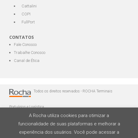
Cattalini
COPI
FullPort
CONTATOS
Fale Conosco
Trabalhe Conosco
Canal de Ética
Todos os direitos reservados - ROCHA Terminais
Portuários e Logística
A Rocha utiliza cookies para otimizar a
funcionalidade de suas plataformas e melhorar a
experiência dos usuários. Você pode acessar a